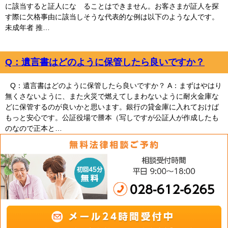
に該当すると証人にな ることはできません。お客さまが証人を探
す際に欠格事由に該当しそうな代表的な例は以下のような人です。
未成年者 推…
Q：遺言書はどのように保管したら良いですか？
Q：遺言書はどのように保管したら良いですか？ A：まずはやはり
無くさないように、また火災で燃えてしまわないように耐火金庫な
どに保管するのが良いかと思います。銀行の貸金庫に入れておけば
もっと安心です。公証役場で謄本（写しですが公証人が作成したも
のなので正本と…
02