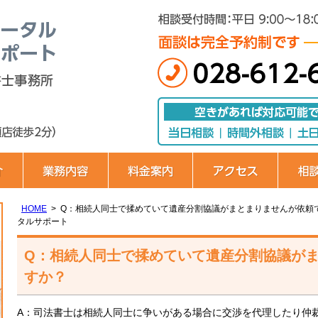
栃木・宇都宮の相続・遺言トータルサポ
運営：さいとう司法書士事務所
宇都宮駅 徒歩12分（たいらや城東店
HOME
Q：相続人同士で揉めていて遺産分割協議がまとまりませんが依頼
タルサポート
Q：相続人同士で揉めていて遺産分割協議が
すか？
A
：司法書士は相続人同士に争いがある場合に交渉を代理したり仲