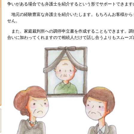
争いがある場合でも弁護士を紹介するという形でサポートできます
地元の経験豊富な弁護士を紹介いたします。もちろんお客様から
せん。
また、家庭裁判所への調停申立書を作成することもできます。調
合いに加わってくれますので相続人だけで話し合うよりもスムーズ
メール24時間受付中。原則24時間以内のご返信（土日は遅れる場合が
無料法律相談ご予約
初めての方へ（ご来所の流れ）
初回45分無料
面談は完全予約制です。
028-612-6265（相談受付時間：平日 9:00～18:00）