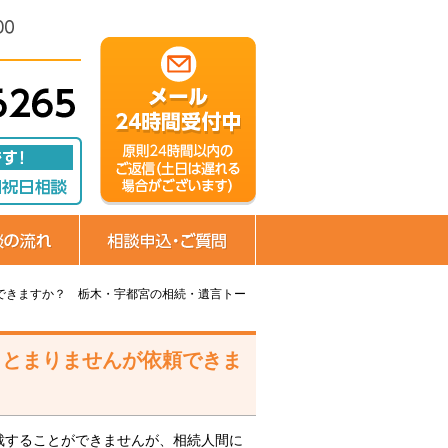
ート | 司法書士斎藤諒事務所
・ヨークベニマル簗瀬店徒歩2分）駐車場完備
できますか？ 栃木・宇都宮の相続・遺言トー
まとまりませんが依頼できま
裁することができませんが、相続人間に