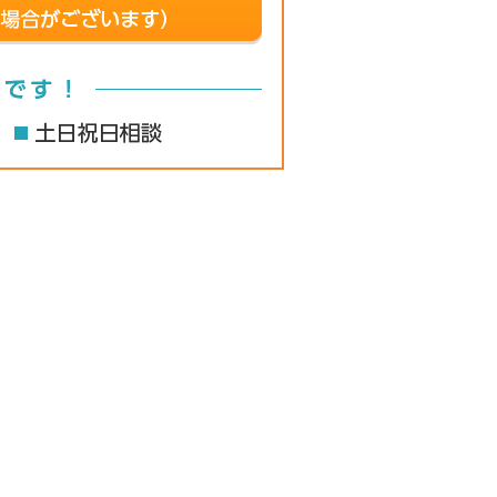
メール24時間受付中 原則2
無料法律相談ご
初回45分無料
相談受付時間 平日 9:00～18
028-612-6265
空きがあれば対応可能です
当日相談
時間外相談
土日祝日相談