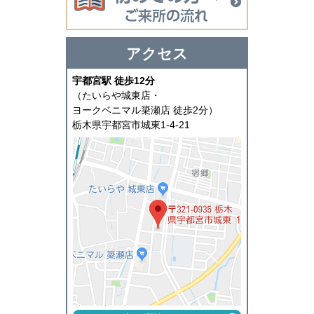
アクセス
宇都宮駅 徒歩12分
（たいらや城東店・
ヨークベニマル簗瀬店 徒歩2分）
栃木県宇都宮市城東1-4-21